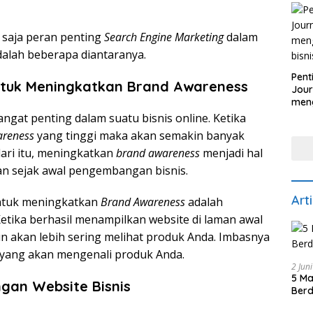
Pers
 saja peran penting
Search Engine Marketing
dalam
dalah beberapa diantaranya.
Pent
Untuk Meningkatkan Brand Awareness
Jour
men
bisn
gat penting dalam suatu bisnis online. Ketika
areness
yang tinggi maka akan semakin banyak
ari itu, meningkatkan
brand awareness
menjadi hal
an sejak awal pengembangan bisnis.
Art
untuk meningkatkan
Brand Awareness
adalah
tika berhasil menampilkan website di laman awal
 akan lebih sering melihat produk Anda. Imbasnya
yang akan mengenali produk Anda.
2 Jun
5 Ma
ngan Website Bisnis
Berd