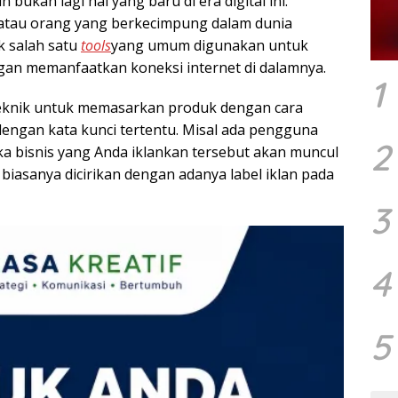
bukan lagi hal yang baru di era digital ini.
i atau orang yang berkecimpung dalam dunia
k salah satu
tools
yang umum digunakan untuk
gan memanfaatkan koneksi internet di dalamnya.
1
eknik untuk memasarkan produk dengan cara
dengan kata kunci tertentu. Misal ada pengguna
2
a bisnis yang Anda iklankan tersebut akan muncul
 biasanya dicirikan dengan adanya label iklan pada
3
4
5