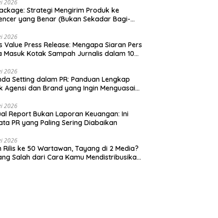
i 2026
ackage: Strategi Mengirim Produk ke
uencer yang Benar (Bukan Sekadar Bagi-
 Gratis)
i 2026
 Value Press Release: Mengapa Siaran Pers
 Masuk Kotak Sampah Jurnalis dalam 10
k
i 2026
da Setting dalam PR: Panduan Lengkap
k Agensi dan Brand yang Ingin Menguasai
si
i 2026
al Report Bukan Laporan Keuangan: Ini
ata PR yang Paling Sering Diabaikan
i 2026
m Rilis ke 50 Wartawan, Tayang di 2 Media?
yang Salah dari Cara Kamu Mendistribusikan
ta