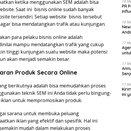
patkan ketika menggunakan SEM adalah bisa
18 Me
PR P
bsite. Saat ini bisnis online sudah banyak
Infl
ite tersendiri. Setiap website bisnis tersebut
Bagi
18 Me
gar bisa mendatangkan trafik atau kunjungan.
News
Anda
akan para pelaku bisnis online adalah
Deti
17 Me
nilai mampu mendatangkan trafik yang cukup
Agen
kin tinggi kunjungan suatu website maka potensi
untu
Nara
pun akan menjadi semakin besar.
17 Me
Annu
aran Produk Secara Online
Senj
17 Me
ang berikutnya adalah bisa memudahkan proses
Kiri
gunakan teknik SEM ini Anda tidak perlu bingung-
Ini 
 iklan untuk mempromosikan produk.
Beri
gai sarana untuk membuka peluang
an iklan yang efektif dan spesifik. Hal ini
 semakin mudah dalam melakukan proses