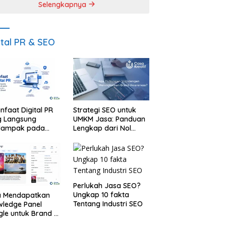
Selengkapnya
ital PR & SEO
nfaat Digital PR
Strategi SEO untuk
g Langsung
UMKM Jasa: Panduan
dampak pada
Lengkap dari Nol
ilitas dan
sampai Dapat Klien
tasi Brand
Perlukah Jasa SEO?
Ungkap 10 fakta
a Mendapatkan
Tentang Industri SEO
ledge Panel
le untuk Brand &
onal via Wikipedia