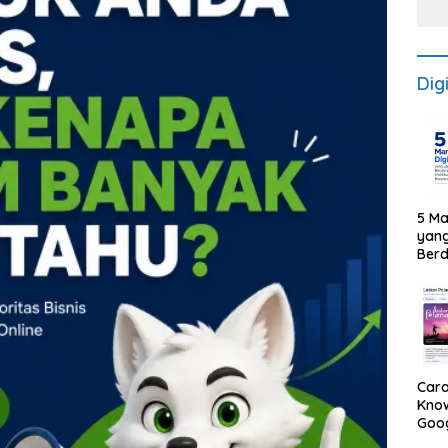
Dig
5 Ma
yan
Ber
Visib
Repu
Car
Know
Goog
Pers