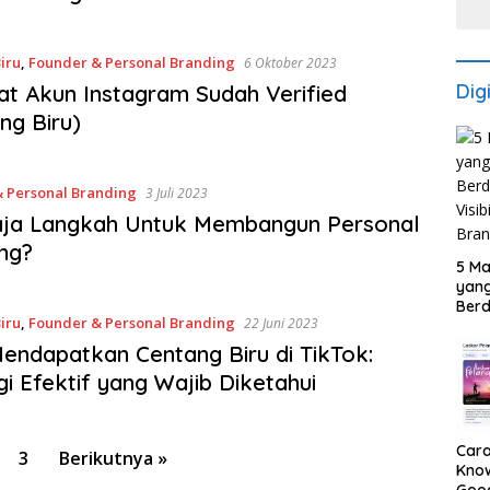
iru
,
Founder & Personal Branding
6 Oktober 2023
Dig
t Akun Instagram Sudah Verified
ng Biru)
 Personal Branding
3 Juli 2023
aja Langkah Untuk Membangun Personal
ng?
5 Ma
yan
Ber
iru
,
Founder & Personal Branding
22 Juni 2023
Visib
Repu
endapatkan Centang Biru di TikTok:
gi Efektif yang Wajib Diketahui
Car
3
Berikutnya »
Know