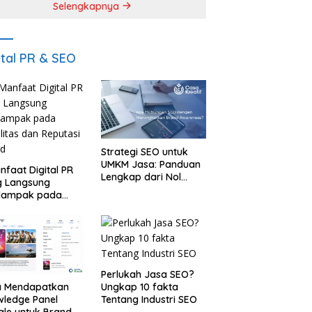
Selengkapnya
ital PR & SEO
Strategi SEO untuk
UMKM Jasa: Panduan
nfaat Digital PR
Lengkap dari Nol
g Langsung
sampai Dapat Klien
dampak pada
ilitas dan
tasi Brand
Perlukah Jasa SEO?
Ungkap 10 fakta
a Mendapatkan
Tentang Industri SEO
ledge Panel