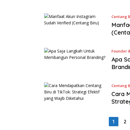
Centang B
Manfaa
(Centa
Founder &
Apa S
Brandi
Centang B
Cara M
Strate
1
2