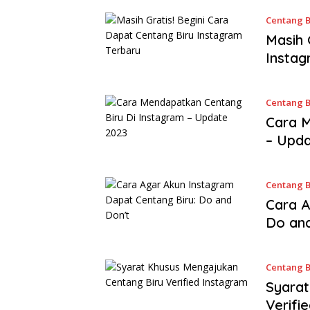
Centang B
Masih 
Instag
Centang B
Cara M
– Upda
Centang B
Cara A
Do and
Centang B
Syarat
Verifi