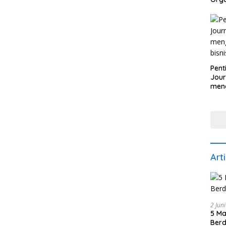
untu
Pers
Pent
Jour
men
bisn
Art
2 Jun
5 Ma
Berd