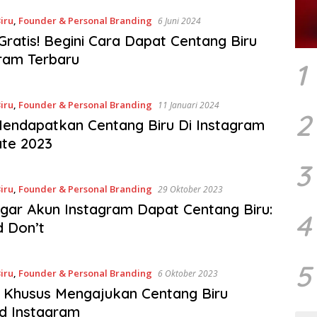
iru
,
Founder & Personal Branding
6 Juni 2024
Gratis! Begini Cara Dapat Centang Biru
ram Terbaru
1
iru
,
Founder & Personal Branding
11 Januari 2024
2
endapatkan Centang Biru Di Instagram
te 2023
3
iru
,
Founder & Personal Branding
29 Oktober 2023
gar Akun Instagram Dapat Centang Biru:
4
 Don’t
5
iru
,
Founder & Personal Branding
6 Oktober 2023
 Khusus Mengajukan Centang Biru
ed Instagram