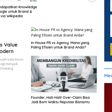
ndapatkan Knowledge
Begi
ogle untuk Brand &
Pert
 via Wikipedia
Googl
In-House PR vs Agency: Mana yang
s Value
Paling Efisien untuk Brand Anda?
Modern
ebuah kata bocor
 lagi menjadi
 showang
Med
Founder, Hati-Hati! Over-Claim Bisa
Jadi Bom Waktu Reputasi Bisnismu