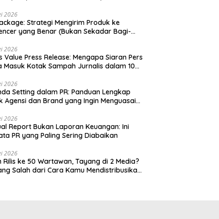
i 2026
ackage: Strategi Mengirim Produk ke
uencer yang Benar (Bukan Sekadar Bagi-
 Gratis)
i 2026
 Value Press Release: Mengapa Siaran Pers
 Masuk Kotak Sampah Jurnalis dalam 10
k
i 2026
da Setting dalam PR: Panduan Lengkap
k Agensi dan Brand yang Ingin Menguasai
si
i 2026
al Report Bukan Laporan Keuangan: Ini
ata PR yang Paling Sering Diabaikan
i 2026
m Rilis ke 50 Wartawan, Tayang di 2 Media?
yang Salah dari Cara Kamu Mendistribusikan
ta