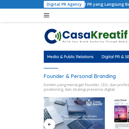
5 Manfaat Digital PR yang Langsung Berdampak pada V
Digital PR Agency
Media & Public Relations
Digital PR & S
Founder & Personal Branding
Konten yang menarget founder, CEO, dan profesi
positioning, dan strategi presence digital.
gital PR yang
erdampak pada