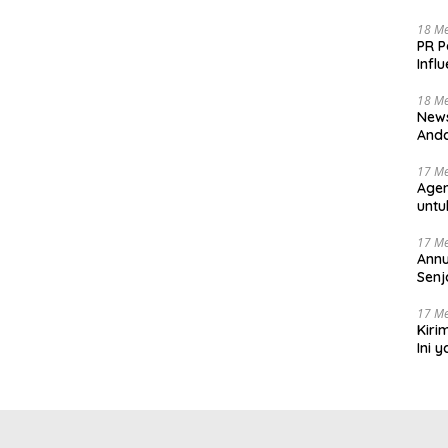
18 Me
PR P
Infl
Bagi
18 Me
News
Anda
Deti
17 Me
Agen
untu
Nara
17 Me
Annu
Senj
17 Me
Kiri
Ini 
Beri