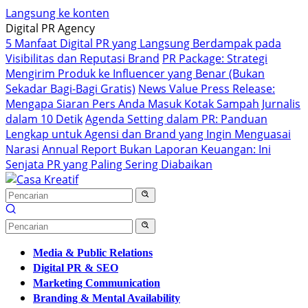
Langsung ke konten
Digital PR Agency
5 Manfaat Digital PR yang Langsung Berdampak pada
Visibilitas dan Reputasi Brand
PR Package: Strategi
Mengirim Produk ke Influencer yang Benar (Bukan
Sekadar Bagi-Bagi Gratis)
News Value Press Release:
Mengapa Siaran Pers Anda Masuk Kotak Sampah Jurnalis
dalam 10 Detik
Agenda Setting dalam PR: Panduan
Lengkap untuk Agensi dan Brand yang Ingin Menguasai
Narasi
Annual Report Bukan Laporan Keuangan: Ini
Senjata PR yang Paling Sering Diabaikan
Media & Public Relations
Digital PR & SEO
Marketing Communication
Branding & Mental Availability