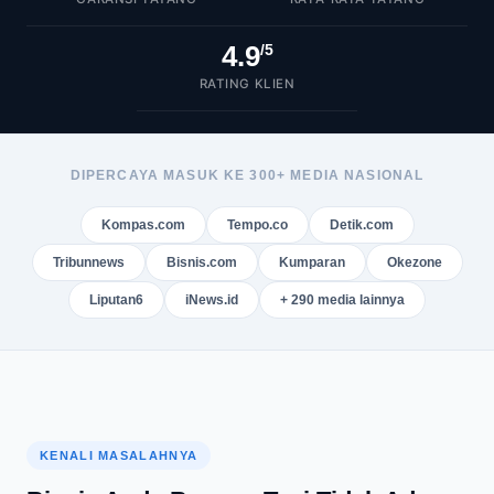
4.9
/5
RATING KLIEN
DIPERCAYA MASUK KE 300+ MEDIA NASIONAL
Kompas.com
Tempo.co
Detik.com
Tribunnews
Bisnis.com
Kumparan
Okezone
Liputan6
iNews.id
+ 290 media lainnya
KENALI MASALAHNYA