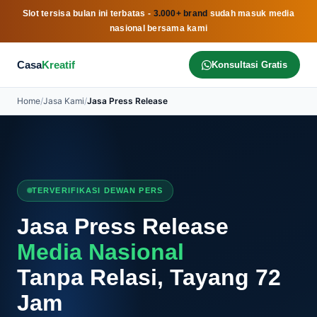
Slot tersisa bulan ini terbatas -
3.000+ brand
sudah masuk media
nasional bersama kami
Casa
Kreatif
Konsultasi Gratis
Home
/
Jasa Kami
/
Jasa Press Release
TERVERIFIKASI DEWAN PERS
Jasa Press Release
Media Nasional
Tanpa Relasi, Tayang 72
Jam