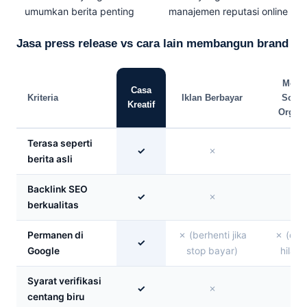
umumkan berita penting
manajemen reputasi online
Jasa press release vs cara lain membangun brand
Medi
Casa
Kriteria
Iklan Berbayar
Sosia
Kreatif
Organi
Terasa seperti
✓
✗
✗
berita asli
Backlink SEO
✓
✗
✗
berkualitas
Permanen di
✗ (berhenti jika
✗ (dap
✓
Google
stop bayar)
hilang
Syarat verifikasi
✓
✗
✗
centang biru