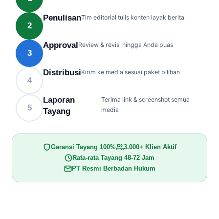
Penulisan
Tim editorial tulis konten layak berita
2
Approval
Review & revisi hingga Anda puas
3
Distribusi
Kirim ke media sesuai paket pilihan
4
Laporan
Terima link & screenshot semua
5
media
Tayang
Garansi Tayang 100%
3.000+ Klien Aktif
Rata-rata Tayang 48-72 Jam
PT Resmi Berbadan Hukum