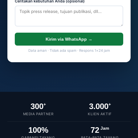
Ceritakan kebutuhan Anda (opsional)
Kirim via WhatsApp →
Data aman · Tidak ada spam · Respons 1×24 jam
300
3.000
+
+
MEDIA PARTNER
KLIEN AKTIF
100%
72
Jam
GARANSI TAYANG
RATA-RATA TAYANG