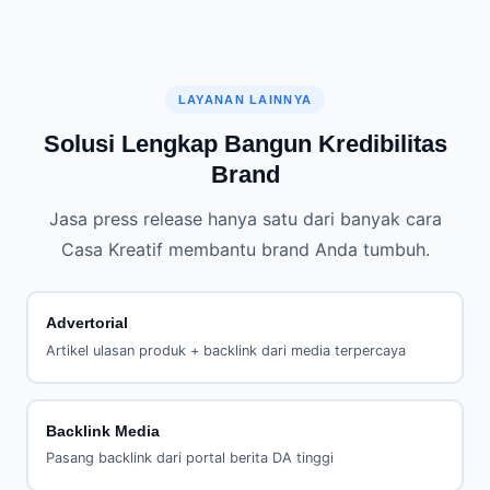
konsistensi brand mention dari media nasional
meningkatkan sinyal E-E-A-T (Experience, Expertise,
Authoritativeness, Trustworthiness) brand Anda di mata
algoritma Google. Efeknya bersifat jangka panjang.
LAYANAN LAINNYA
Solusi Lengkap Bangun Kredibilitas
Brand
Jasa press release hanya satu dari banyak cara
Casa Kreatif membantu brand Anda tumbuh.
Advertorial
Artikel ulasan produk + backlink dari media terpercaya
Backlink Media
Pasang backlink dari portal berita DA tinggi