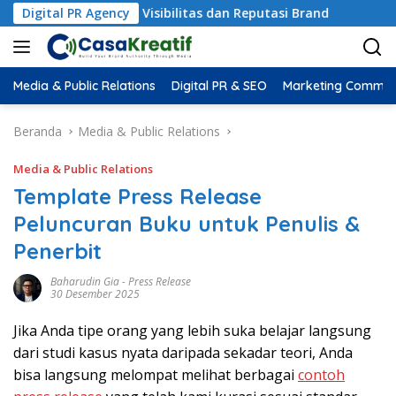
rdampak pada Visibilitas dan Reputasi Brand
Digital PR Agency
PR Packa
Media & Public Relations
Digital PR & SEO
Marketing Commun
Beranda
Media & Public Relations
Media & Public Relations
Template Press Release
Peluncuran Buku untuk Penulis &
Penerbit
Baharudin Gia
-
Press Release
30 Desember 2025
Jika Anda tipe orang yang lebih suka belajar langsung
dari studi kasus nyata daripada sekadar teori, Anda
bisa langsung melompat melihat berbagai
contoh