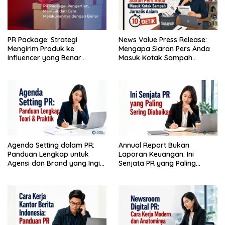
PR Package: Strategi
News Value Press Release:
Mengirim Produk ke
Mengapa Siaran Pers Anda
Influencer yang Benar
Masuk Kotak Sampah
(Bukan Sekadar Bagi-Bagi
Jurnalis dalam 10 Detik
Gratis)
Agenda Setting dalam PR:
Annual Report Bukan
Panduan Lengkap untuk
Laporan Keuangan: Ini
Agensi dan Brand yang Ingin
Senjata PR yang Paling
Menguasai Narasi
Sering Diabaikan