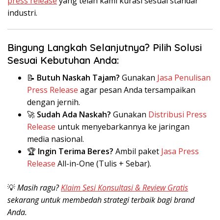
press release
yang telah kami kurasi sesuai standar
industri.
Bingung Langkah Selanjutnya? Pilih Solusi
Sesuai Kebutuhan Anda:
📝
Butuh Naskah Tajam?
Gunakan
Jasa Penulisan
Press Release
agar pesan Anda tersampaikan
dengan jernih.
🚀
Sudah Ada Naskah?
Gunakan
Distribusi Press
Release
untuk menyebarkannya ke jaringan
media nasional.
🏆
Ingin Terima Beres?
Ambil paket
Jasa Press
Release
All-in-One (Tulis + Sebar).
💡
Masih ragu?
Klaim Sesi Konsultasi & Review Gratis
sekarang untuk membedah strategi terbaik bagi brand
Anda.