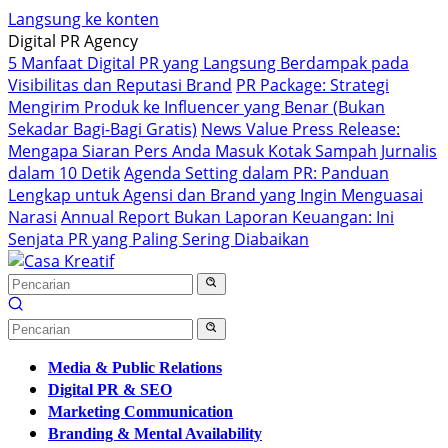
Langsung ke konten
Digital PR Agency
5 Manfaat Digital PR yang Langsung Berdampak pada
Visibilitas dan Reputasi Brand
PR Package: Strategi
Mengirim Produk ke Influencer yang Benar (Bukan
Sekadar Bagi-Bagi Gratis)
News Value Press Release:
Mengapa Siaran Pers Anda Masuk Kotak Sampah Jurnalis
dalam 10 Detik
Agenda Setting dalam PR: Panduan
Lengkap untuk Agensi dan Brand yang Ingin Menguasai
Narasi
Annual Report Bukan Laporan Keuangan: Ini
Senjata PR yang Paling Sering Diabaikan
Media & Public Relations
Digital PR & SEO
Marketing Communication
Branding & Mental Availability