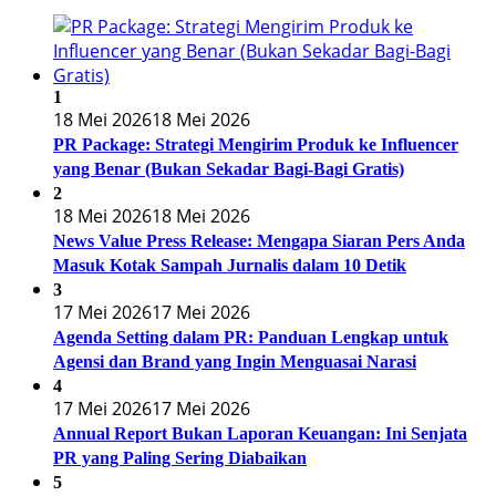
1
18 Mei 2026
18 Mei 2026
PR Package: Strategi Mengirim Produk ke Influencer
yang Benar (Bukan Sekadar Bagi-Bagi Gratis)
2
18 Mei 2026
18 Mei 2026
News Value Press Release: Mengapa Siaran Pers Anda
Masuk Kotak Sampah Jurnalis dalam 10 Detik
3
17 Mei 2026
17 Mei 2026
Agenda Setting dalam PR: Panduan Lengkap untuk
Agensi dan Brand yang Ingin Menguasai Narasi
4
17 Mei 2026
17 Mei 2026
Annual Report Bukan Laporan Keuangan: Ini Senjata
PR yang Paling Sering Diabaikan
5