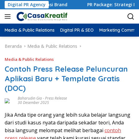
litas dan Reputasi Brand
Digital PR Agency
PR Package: Strategi Mengiri
Media & Public Relations
Digital PR & SEO
Marketing Commun
Beranda
Media & Public Relations
Media & Public Relations
Contoh Press Release Peluncuran
Aplikasi Baru + Template Gratis
(DOC)
Baharudin Gia
-
Press Release
30 Desember 2025
Jika Anda tipe orang yang lebih suka belajar langsung
dari studi kasus nyata daripada sekadar teori, Anda
bisa langsung melompat melihat berbagai
contoh
press release
yang telah kami kurasi sesuai standar