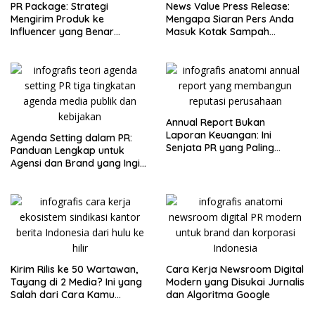
PR Package: Strategi
News Value Press Release:
Mengirim Produk ke
Mengapa Siaran Pers Anda
Influencer yang Benar
Masuk Kotak Sampah
(Bukan Sekadar Bagi-Bagi
Jurnalis dalam 10 Detik
Gratis)
Annual Report Bukan
Laporan Keuangan: Ini
Agenda Setting dalam PR:
Senjata PR yang Paling
Panduan Lengkap untuk
Sering Diabaikan
Agensi dan Brand yang Ingin
Menguasai Narasi
Kirim Rilis ke 50 Wartawan,
Cara Kerja Newsroom Digital
Tayang di 2 Media? Ini yang
Modern yang Disukai Jurnalis
Salah dari Cara Kamu
dan Algoritma Google
Mendistribusikan Berita