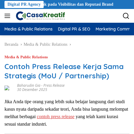
ngsung Berdampak pada Visibilitas dan Reputasi Brand
Digital PR Agency
PR Pac
Media & Public Relations
Digital PR & SEO
Marketing Commun
Beranda
Media & Public Relations
Media & Public Relations
Contoh Press Release Kerja Sama
Strategis (MoU / Partnership)
Baharudin Gia
-
Press Release
30 Desember 2025
Jika Anda tipe orang yang lebih suka belajar langsung dari studi
kasus nyata daripada sekadar teori, Anda bisa langsung melompat
melihat berbagai
contoh press release
yang telah kami kurasi
sesuai standar industri.