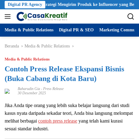
PR Package: Strategi Mengirim Produk ke Influencer yang Benar (Buk
Digital PR Agency
Media & Public Relations
Digital PR & SEO
Marketing Communi
Beranda
Media & Public Relations
Media & Public Relations
Contoh Press Release Ekspansi Bisnis
(Buka Cabang di Kota Baru)
Baharudin Gia
-
Press Release
30 Desember 2025
Jika Anda tipe orang yang lebih suka belajar langsung dari studi
kasus nyata daripada sekadar teori, Anda bisa langsung melompat
melihat berbagai
contoh press release
yang telah kami kurasi
sesuai standar industri.