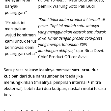
melayani lebih
dalam 10 menit,”
kata Budi Santoso,
banyak
pemilik Warung Soto Pak Budi.
pelanggan.”
“Kami tidak klaim produk ini terbaik di
“Produk ini
pasar. Tapi ini adalah satu-satunya
merupakan
yang menggunakan ekstrak temulawak
wujud komitmen
Jawa Timur dengan proses cold-press
kami untuk terus
yang mempertahankan 80%
berinovasi demi
kandungan aktifnya,”
ujar Rina Dewi,
pelanggan setia.”
Chief Product Officer Avivi.
Satu press release idealnya memuat
satu atau dua
kutipan
dari dua narasumber berbeda jika
memungkinkan (misalnya: pimpinan internal + mitra
eksternal). Lebih dari dua kutipan, naskah mulai terasa
berat.