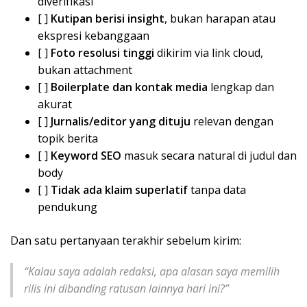
diverifikasi
[ ]
Kutipan berisi insight
, bukan harapan atau
ekspresi kebanggaan
[ ]
Foto resolusi tinggi
dikirim via link cloud,
bukan attachment
[ ]
Boilerplate dan kontak media
lengkap dan
akurat
[ ]
Jurnalis/editor yang dituju
relevan dengan
topik berita
[ ]
Keyword SEO
masuk secara natural di judul dan
body
[ ]
Tidak ada klaim superlatif
tanpa data
pendukung
Dan satu pertanyaan terakhir sebelum kirim:
“Kalau saya adalah redaksi, apa alasan saya memilih
rilis ini dibanding ratusan lainnya hari ini?”