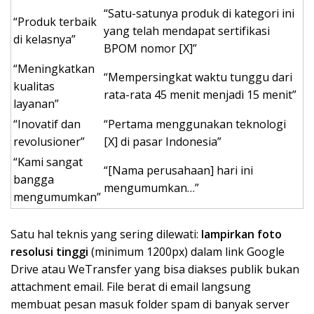
“Satu-satunya produk di kategori ini
“Produk terbaik
yang telah mendapat sertifikasi
di kelasnya”
BPOM nomor [X]”
“Meningkatkan
“Mempersingkat waktu tunggu dari
kualitas
rata-rata 45 menit menjadi 15 menit”
layanan”
“Inovatif dan
“Pertama menggunakan teknologi
revolusioner”
[X] di pasar Indonesia”
“Kami sangat
“[Nama perusahaan] hari ini
bangga
mengumumkan…”
mengumumkan”
Satu hal teknis yang sering dilewati:
lampirkan foto
resolusi tinggi
(minimum 1200px) dalam link Google
Drive atau WeTransfer yang bisa diakses publik bukan
attachment email. File berat di email langsung
membuat pesan masuk folder spam di banyak server