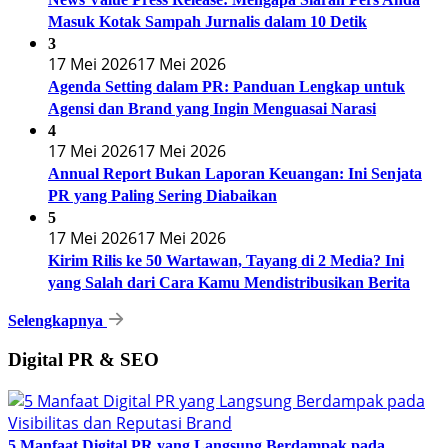
Masuk Kotak Sampah Jurnalis dalam 10 Detik
3
17 Mei 2026
17 Mei 2026
Agenda Setting dalam PR: Panduan Lengkap untuk
Agensi dan Brand yang Ingin Menguasai Narasi
4
17 Mei 2026
17 Mei 2026
Annual Report Bukan Laporan Keuangan: Ini Senjata
PR yang Paling Sering Diabaikan
5
17 Mei 2026
17 Mei 2026
Kirim Rilis ke 50 Wartawan, Tayang di 2 Media? Ini
yang Salah dari Cara Kamu Mendistribusikan Berita
Selengkapnya
Digital PR & SEO
5 Manfaat Digital PR yang Langsung Berdampak pada