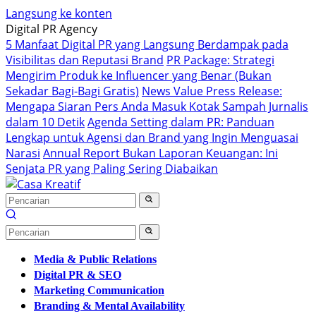
Langsung ke konten
Digital PR Agency
5 Manfaat Digital PR yang Langsung Berdampak pada
Visibilitas dan Reputasi Brand
PR Package: Strategi
Mengirim Produk ke Influencer yang Benar (Bukan
Sekadar Bagi-Bagi Gratis)
News Value Press Release:
Mengapa Siaran Pers Anda Masuk Kotak Sampah Jurnalis
dalam 10 Detik
Agenda Setting dalam PR: Panduan
Lengkap untuk Agensi dan Brand yang Ingin Menguasai
Narasi
Annual Report Bukan Laporan Keuangan: Ini
Senjata PR yang Paling Sering Diabaikan
Media & Public Relations
Digital PR & SEO
Marketing Communication
Branding & Mental Availability