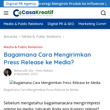
 Package: Strategi Mengirim Produk ke Influencer yang Benar (B
Digital PR Agency
Media & Public Relations
Digital PR & SEO
Marketing Commun
Beranda
Media & Public Relations
Media & Public Relations
Bagaimana Cara Mengirimkan
Press Release ke Media?
Baharudin Gia
-
Press Release
4 November 2023
Bagaimana Cara Mengirimkan Press Release ke Media
Sebelum mengetahui bagaimana
cara mengirim
press
release
ke media
, tahukah Anda apa itu
press release
?