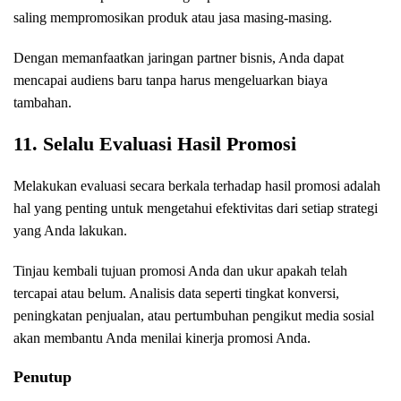
saling mempromosikan produk atau jasa masing-masing.
Dengan memanfaatkan jaringan partner bisnis, Anda dapat
mencapai audiens baru tanpa harus mengeluarkan biaya
tambahan.
11. Selalu Evaluasi Hasil Promosi
Melakukan evaluasi secara berkala terhadap hasil promosi adalah
hal yang penting untuk mengetahui efektivitas dari setiap strategi
yang Anda lakukan.
Tinjau kembali tujuan promosi Anda dan ukur apakah telah
tercapai atau belum. Analisis data seperti tingkat konversi,
peningkatan penjualan, atau pertumbuhan pengikut media sosial
akan membantu Anda menilai kinerja promosi Anda.
Penutup