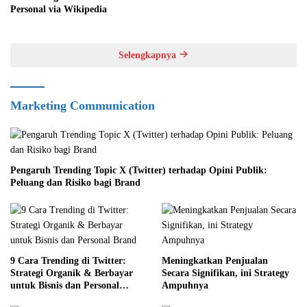
Personal via Wikipedia
Selengkapnya
Marketing Communication
Pengaruh Trending Topic X (Twitter) terhadap Opini Publik:
Peluang dan Risiko bagi Brand
9 Cara Trending di Twitter:
Meningkatkan Penjualan
Strategi Organik & Berbayar
Secara Signifikan, ini Strategy
untuk Bisnis dan Personal
Ampuhnya
Brand