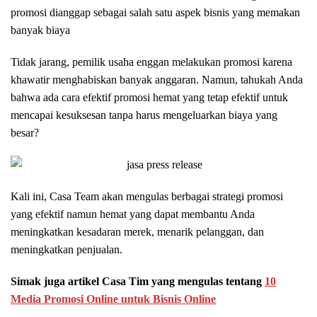
promosi dianggap sebagai salah satu aspek bisnis yang memakan
banyak biaya
Tidak jarang, pemilik usaha enggan melakukan promosi karena
khawatir menghabiskan banyak anggaran. Namun, tahukah Anda
bahwa ada cara efektif promosi hemat yang tetap efektif untuk
mencapai kesuksesan tanpa harus mengeluarkan biaya yang
besar?
Kali ini, Casa Team akan mengulas berbagai strategi promosi
yang efektif namun hemat yang dapat membantu Anda
meningkatkan kesadaran merek, menarik pelanggan, dan
meningkatkan penjualan.
Simak juga artikel Casa Tim yang mengulas tentang
10
Media Promosi Online untuk Bisnis Online