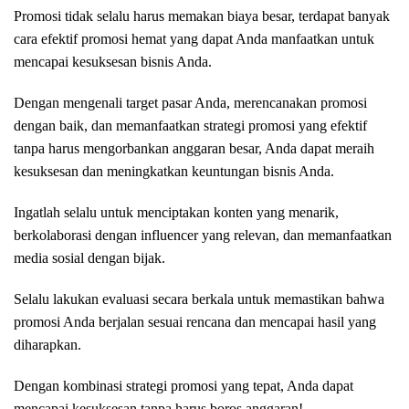
Promosi tidak selalu harus memakan biaya besar, terdapat banyak
cara efektif promosi hemat yang dapat Anda manfaatkan untuk
mencapai kesuksesan bisnis Anda.
Dengan mengenali target pasar Anda, merencanakan promosi
dengan baik, dan memanfaatkan strategi promosi yang efektif
tanpa harus mengorbankan anggaran besar, Anda dapat meraih
kesuksesan dan meningkatkan keuntungan bisnis Anda.
Ingatlah selalu untuk menciptakan konten yang menarik,
berkolaborasi dengan influencer yang relevan, dan memanfaatkan
media sosial dengan bijak.
Selalu lakukan evaluasi secara berkala untuk memastikan bahwa
promosi Anda berjalan sesuai rencana dan mencapai hasil yang
diharapkan.
Dengan kombinasi strategi promosi yang tepat, Anda dapat
mencapai kesuksesan tanpa harus boros anggaran!