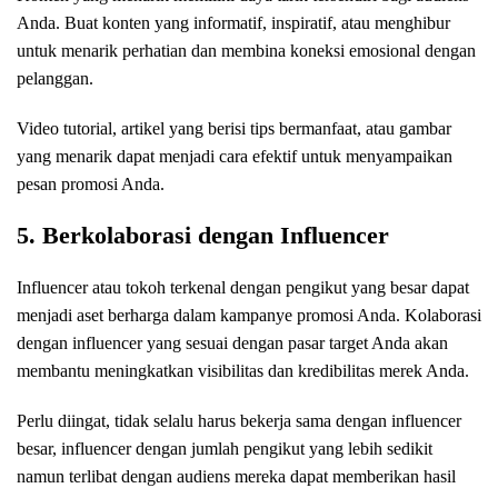
Anda. Buat konten yang informatif, inspiratif, atau menghibur
untuk menarik perhatian dan membina koneksi emosional dengan
pelanggan.
Video tutorial, artikel yang berisi tips bermanfaat, atau gambar
yang menarik dapat menjadi cara efektif untuk menyampaikan
pesan promosi Anda.
5. Berkolaborasi dengan Influencer
Influencer atau tokoh terkenal dengan pengikut yang besar dapat
menjadi aset berharga dalam kampanye promosi Anda. Kolaborasi
dengan influencer yang sesuai dengan pasar target Anda akan
membantu meningkatkan visibilitas dan kredibilitas merek Anda.
Perlu diingat, tidak selalu harus bekerja sama dengan influencer
besar, influencer dengan jumlah pengikut yang lebih sedikit
namun terlibat dengan audiens mereka dapat memberikan hasil