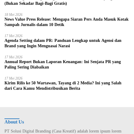
(Bukan Sekadar Bagi-Bagi Gratis)
18 Mei 2026
News Value Press Release: Mengapa Siaran Pers Anda Masuk Kotak
Sampah Jurnalis dalam 10 Detik
17 Mei 2026
Agenda Setting dalam PR: Panduan Lengkap untuk Agensi dan
Brand yang Ingin Menguasai Narasi
17 Mei 2026
Annual Report Bukan Laporan Keuangan: Ini Senjata PR yang
Paling Sering Diabaikan
17 Mei 2026
Kirim Rilis ke 50 Wartawan, Tayang di 2 Media? Ini yang Salah
dari Cara Kamu Mendistribusikan Berita
About Us
PT Solusi Digital Branding (Casa Kreatif) adalah lorem ipsum lorem